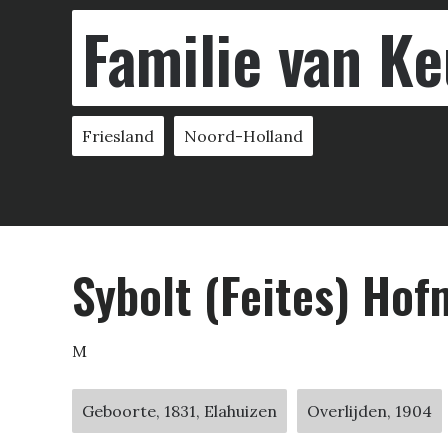
Familie van Ke
Friesland
Noord-Holland
Sybolt (Feites) Ho
M
Geboorte, 1831, Elahuizen
Overlijden, 1904