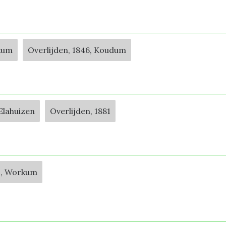
kum
Overlijden, 1846, Koudum
Elahuizen
Overlijden, 1881
0, Workum