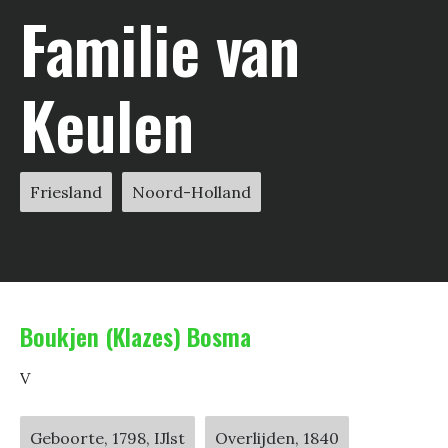
Familie van
Keulen
Friesland
Noord-Holland
Boukjen (Klazes) Bosma
V
Geboorte, 1798, IJlst
Overlijden, 1840