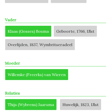
Vader
Klaas (Gosses) Bosma
Geboorte, 1766, IJlst
Overlijden, 1837, Wymbritseradeel
Moeder
Willemke (Freerks) van Wieren
Relaties
Thijs (Wybrens) Jaarsma
Huwelijk, 1823, IJlst