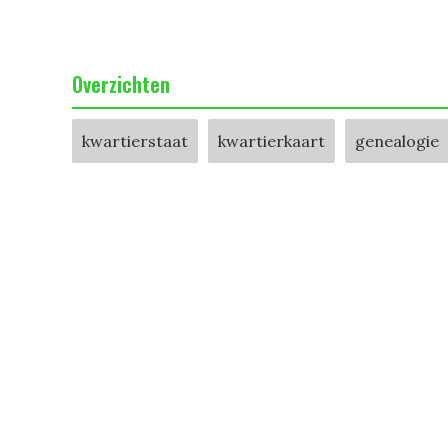
Overzichten
kwartierstaat
kwartierkaart
genealogie