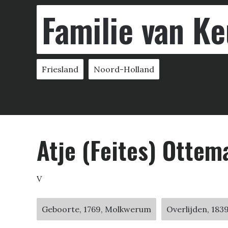
Familie van Ke
Friesland
Noord-Holland
Atje (Feites) Ottem
V
Geboorte, 1769, Molkwerum
Overlijden, 18