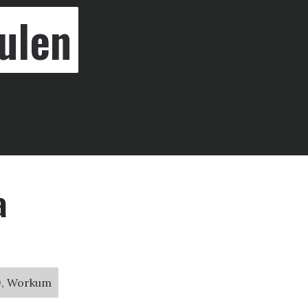
ulen
a
39, Workum