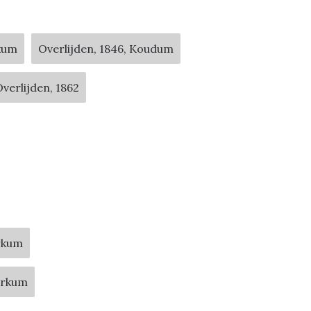
kum
Overlijden, 1846, Koudum
verlijden, 1862
rkum
orkum