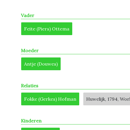
Vader
Feite (Piers) Ottema
Moeder
Antje (Douwes)
Relaties
Fokke (Gerkes) Hofman
Huwelijk, 1794, Wo
Kinderen