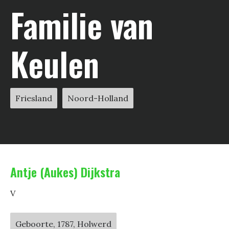
Familie van
Keulen
Friesland
Noord-Holland
Antje (Aukes) Dijkstra
V
Geboorte, 1787, Holwerd