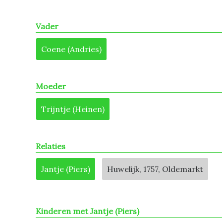
Vader
Coene (Andries)
Moeder
Trijntje (Heinen)
Relaties
Jantje (Piers)
Huwelijk, 1757, Oldemarkt
Kinderen met Jantje (Piers)