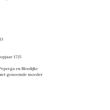
13
opjaar 1725
Peperga en Blesdijke
 niet genoemde moeder