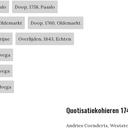
slo
Doop, 1758, Paaslo
 Oldemarkt
Doop, 1760, Oldemarkt
rijne
Overlijden, 1843, Echten
lvega
lvega
lvega
Quotisatiekohieren 17
Andries Coenderts, Westste