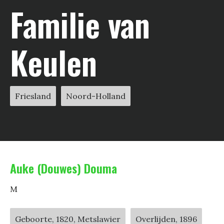
Familie van
Keulen
Friesland
Noord-Holland
Auke (Douwes) Douma
M
Geboorte, 1820, Metslawier
Overlijden, 1896