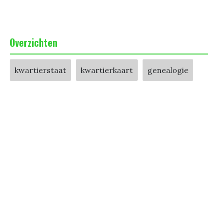
Overzichten
kwartierstaat
kwartierkaart
genealogie