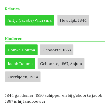
Relaties
Antje (Jacobs) Wiersma
Huwelijk, 1844
Kinderen
Douwe Douma
Geboorte, 1863
Jacob Douma
Geboorte, 1867, Anjum
Overlijden, 1934
1844 gardenier, 1850 schipper en bij geboorte jacob
1867 is hij landbouwer.