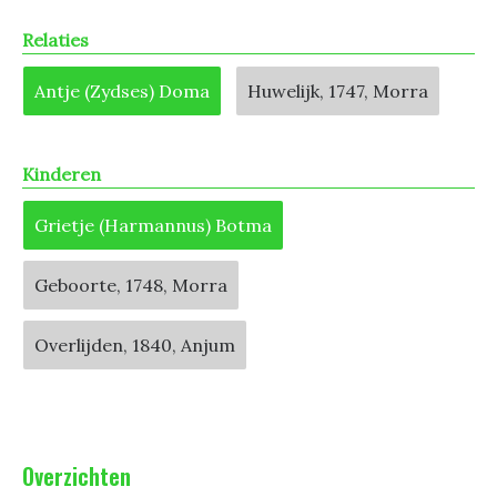
Relaties
Antje (Zydses) Doma
Huwelijk, 1747, Morra
Kinderen
Grietje (Harmannus) Botma
Geboorte, 1748, Morra
Overlijden, 1840, Anjum
Overzichten