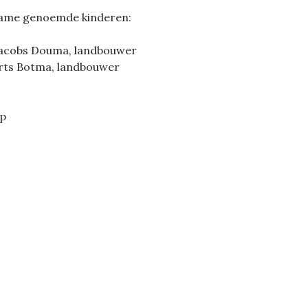
 name genoemde kinderen:
e Jacobs Douma, landbouwer
erts Botma, landbouwer
ap