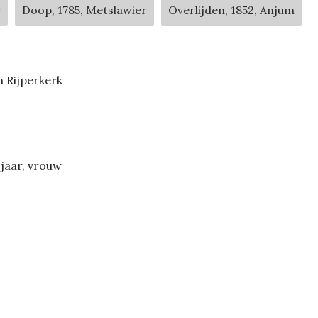
r
Doop, 1785, Metslawier
Overlijden, 1852, Anjum
n Rijperkerk
 jaar, vrouw