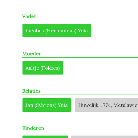
Vader
Jacobus (Hermannus) Ynia
Moeder
Aaltje (Fokkes)
Relaties
Jan (Sybrens) Ynia
Huwelijk, 1774, Metslawie
Kinderen