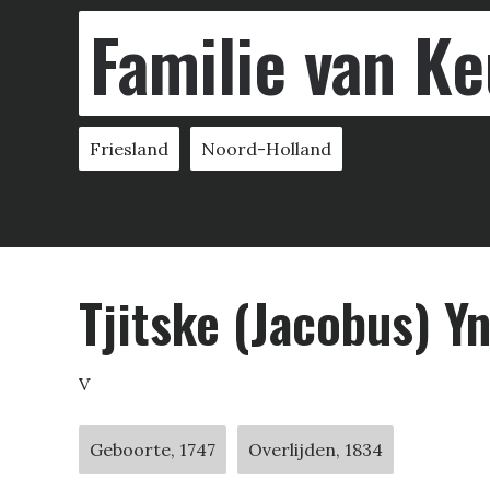
Familie van Ke
Friesland
Noord-Holland
Tjitske (Jacobus) Yn
V
Geboorte, 1747
Overlijden, 1834