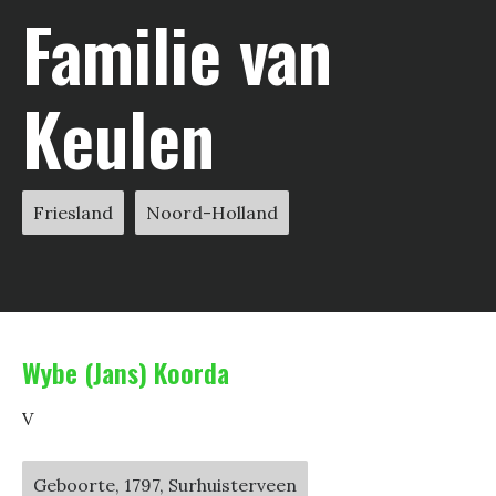
Familie van
Keulen
Friesland
Noord-Holland
Wybe (Jans) Koorda
V
Geboorte, 1797, Surhuisterveen