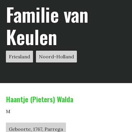
Familie van
Keulen
Friesland
Noord-Holland
Haantje (Pieters) Walda
M
Geboorte, 1767, Parrega