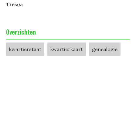
Tresoa
Overzichten
kwartierstaat
kwartierkaart
genealogie