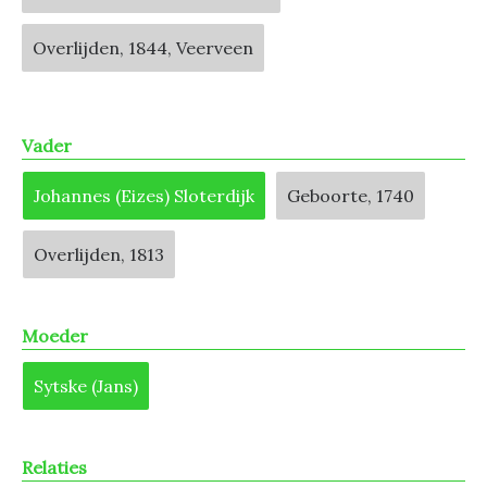
Overlijden, 1844, Veerveen
Vader
Johannes (Eizes) Sloterdijk
Geboorte, 1740
Overlijden, 1813
Moeder
Sytske (Jans)
Relaties