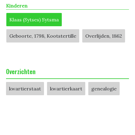
Kinderen
Klaas (Sytses) Sytsma
Geboorte, 1798, Kootstertille
Overlijden, 1862
Overzichten
kwartierstaat
kwartierkaart
genealogie