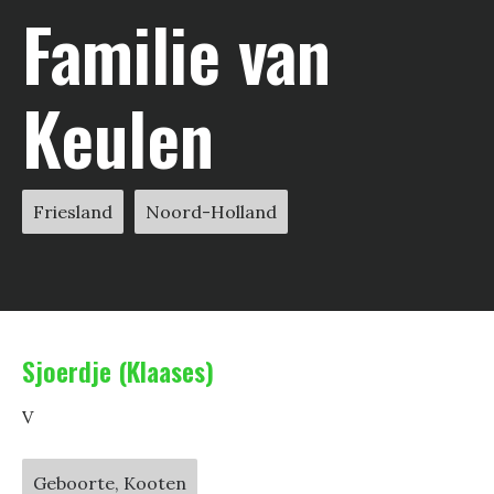
Familie van
Keulen
Friesland
Noord-Holland
Sjoerdje (Klaases)
V
Geboorte, Kooten