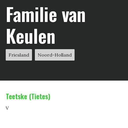
Familie van
Keulen
Friesland
Noord-Holland
Teetske (Tietes)
V