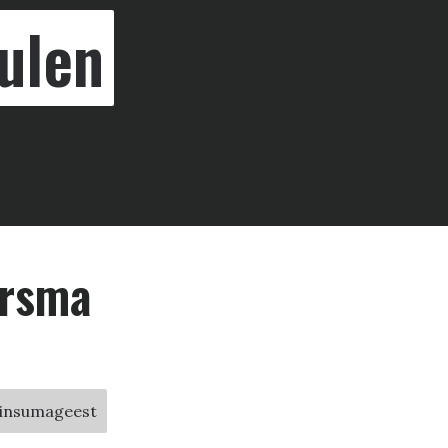
ulen
arsma
 Rinsumageest