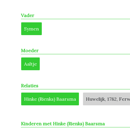
Vader
Symen
Moeder
Aaltje
Relaties
Hinke (Rienks) Baarsma
Huwelijk, 1782, Fer
Kinderen met Hinke (Rienks) Baarsma