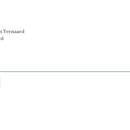
in Ternaard
rd