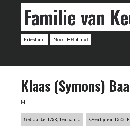
Familie van Ke
Friesland
Noord-Holland
Klaas (Symons) Ba
M
Geboorte, 1758, Ternaard
Overlijden, 1823,