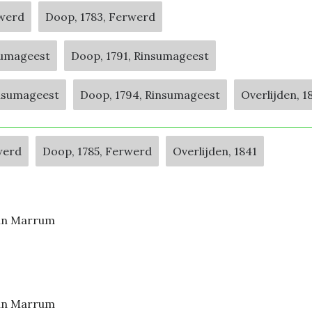
rwerd
Doop, 1783, Ferwerd
sumageest
Doop, 1791, Rinsumageest
insumageest
Doop, 1794, Rinsumageest
Overlijden, 
werd
Doop, 1785, Ferwerd
Overlijden, 1841
 in Marrum
 in Marrum