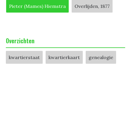
Pieter (Mames) Hiemstra
Overlijden, 1877
Overzichten
kwartierstaat
kwartierkaart
genealogie