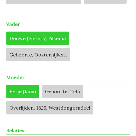
Vader
Douwe (Pieters) Tilkema
Geboorte, Oosternijkerk
Moeder
Fetje (Jans)
Geboorte, 1745
Overlijden, 1825, Westdongeradeel
Relaties