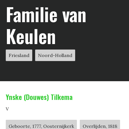
Familie van
Keulen
Friesland
Noord-Holland
Ynske (Douwes) Tilkema
V
Geboorte, 1777, Oosternijkerk
Overlijden, 1818