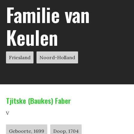
Familie van
Keulen
Friesland
Noord-Holland
Tjitske (Baukes) Faber
V
Geboorte, 1699
Doop, 1704