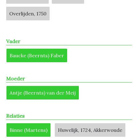
Overlijden, 1750
Vader
Baucke (Beernts) Faber
Moeder
Antje (Beernts) van der Meij
Relaties
Binne (Martens)
Huwelijk, 1724, Akkerwoude