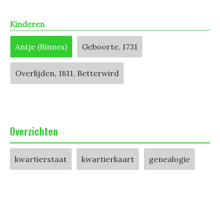
Kinderen
Antje (Binnes)
Geboorte, 1731
Overlijden, 1811, Betterwird
Overzichten
kwartierstaat
kwartierkaart
genealogie