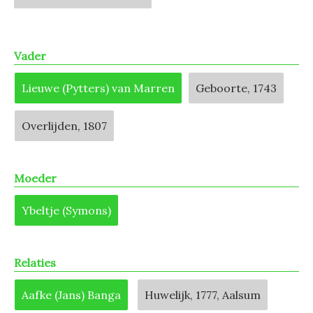
Vader
Lieuwe (Pytters) van Marren
Geboorte, 1743
Overlijden, 1807
Moeder
Ybeltje (Symons)
Relaties
Aafke (Jans) Banga
Huwelijk, 1777, Aalsum