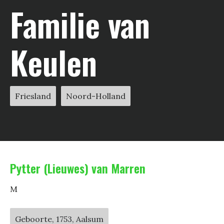
Familie van
Keulen
Friesland
Noord-Holland
Pytter (Lieuwes) van Marren
M
Geboorte, 1753, Aalsum