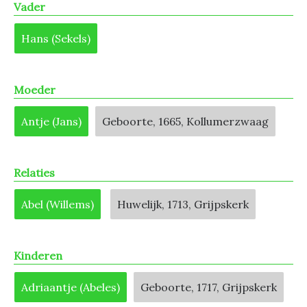
Vader
Hans (Sekels)
Moeder
Antje (Jans)
Geboorte, 1665, Kollumerzwaag
Relaties
Abel (Willems)
Huwelijk, 1713, Grijpskerk
Kinderen
Adriaantje (Abeles)
Geboorte, 1717, Grijpskerk