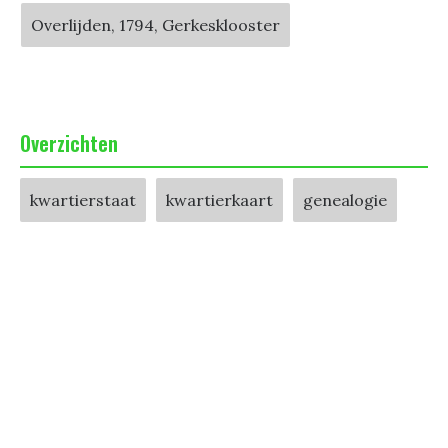
Overlijden, 1794, Gerkesklooster
Overzichten
kwartierstaat
kwartierkaart
genealogie