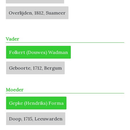
Overlijden, 1812, Suameer
Vader
Folkert (Douwes) Wadman
Geboorte, 1712, Bergum
Moeder
Gepke (Hendriks) Forma
Doop, 1715, Leeuwarden