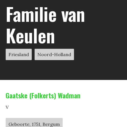
Familie van
Keulen
Friesland
Noord-Holland
Gaatske (Folkerts) Wadman
V
Geboorte, 1751, Bergum