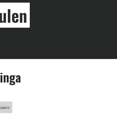
ulen
singa
iaure