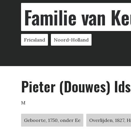
Familie van Ke
Friesland
Noord-Holland
Pieter (Douwes) Id
M
Geboorte, 1750, onder Ee
Overlijden, 1827, H