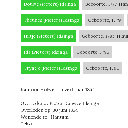
Douwe (Pieters) Idsinga
Geboorte, 1777, Ha
Theunes (Pieters) Idsinga
Geboorte, 1779
Hiltje (Pieters) Idzinga
Geboorte, 1783, Hiau
Ids (Pieters) Idsinga
Geboorte, 1786
Tryntje (Pieters) Idsinga
Geboorte, 1790
Kantoor Holwerd, overl. jaar 1854
Overledene : Pieter Douwes Idsinga
Overleden op: 30 juni 1854
Wonende te : Hantum
Tekst: