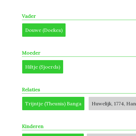
Vader
Douwe (Doekes)
Moeder
Hiltje (Sjoerds)
Relaties
Trijntje (Theunis) Banga
Huwelijk, 1774, Ha
Kinderen