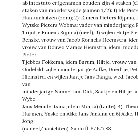
ab intestato erfgenamen zouden zijn 4 staken (el
staken van moederszijde (samen 1/2): 1) Ids Piet
Hantumhuizen (oom); 2): Enneus Pieters Rijpma, 
Wytske Pieters Wobma; vader van minderjarige Pi
Trijntje Enneus Rijpma) (neef); 3) wijlen Hiltje P
Renske, vrouw van Jacob Kornelis Heemstra, idem 
vrouw van Douwe Mames Hiemstra, idem, moeder
Pieter
Tjebbes Fokkema, idem Burum, Hiltje, vrouw van 
Oudebildtzijl en minderjarige Aafke, Doedtje, 
Hiemstra, en wijlen Jantje Jans Banga, wed. Ja
van
minderjarige Nanne, Jan, Dirk, Saakje en Hiltje 
Wybe
Jans Meindertsma, idem Morra) (tante); 4): Theuni
Harmen, Ynske en Akke Jans Jansma en 6) Akke, H
Jong
(naneef/nanichten). Saldo fl. 87.677,88.