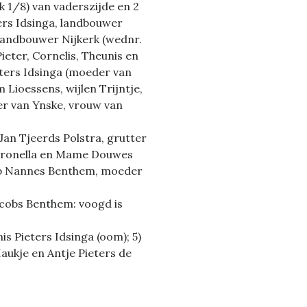
k 1/8) van vaderszijde en 2
ers Idsinga, landbouwer
landbouwer Nijkerk (wednr.
eter, Cornelis, Theunis en
ieters Idsinga (moeder van
Lioessens, wijlen Trijntje,
 van Ynske, vrouw van
Jan Tjeerds Polstra, grutter
Petronella en Mame Douwes
cob Nannes Benthem, moeder
Jacobs Benthem: voogd is
s Pieters Idsinga (oom); 5)
aukje en Antje Pieters de