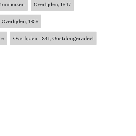
ntumhuizen
Overlijden, 1847
Overlijden, 1858
re
Overlijden, 1841, Oostdongeradeel