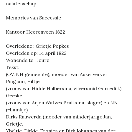
nalatenschap
Memories van Successie
Kantoor Heerenveen 1822
Overledene : Grietje Popkes
Overleden op: 14 april 1822
Wonende te : Joure
Tekst:
(OV: NH gemeente); moeder van Auke, verver
Pingjum, Hiltje
(vrouw van Hidde Halbersma, zilversmid Gorredijk),
Geeske
(vrouw van Arjen Watzes Pruiksma, slager) en NN
(=Lamkje)
Dirks Rauwerda (moeder van minderjarige Jan,
Grietje,
Ybeltje, Dirkje, Fronica en Dirk Johannes van der