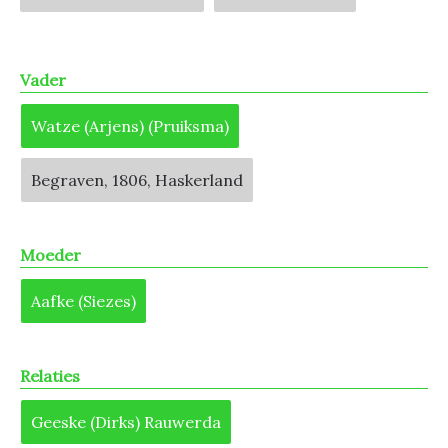
Vader
Watze (Arjens) (Pruiksma)
Begraven, 1806, Haskerland
Moeder
Aafke (Siezes)
Relaties
Geeske (Dirks) Rauwerda