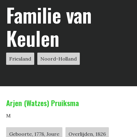
Familie van
Keulen
Friesland
Noord-Holland
Arjen (Watzes) Pruiksma
M
Geboorte, 1778, Joure
Overlijden, 1826