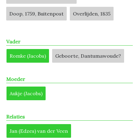
Doop, 1759, Buitenpost
Overlijden, 1835
Vader
Romke (Jacobs)
Geboorte, Dantumawoude?
Moeder
Aukje (Jacobs)
Relaties
Jan (Edzes) van der Veen