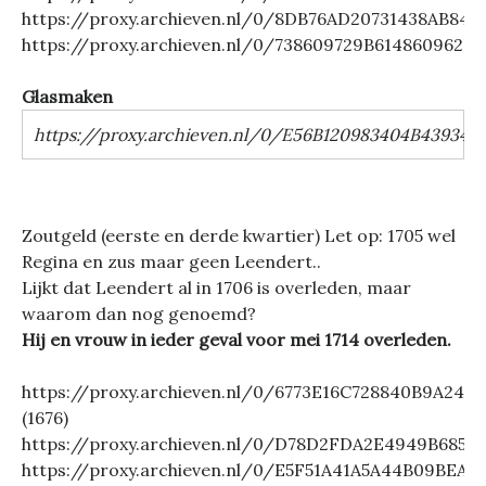
https://proxy.archieven.nl/0/8DB76AD20731438AB84
https://proxy.archieven.nl/0/738609729B614860962F
Glasmaken
https://proxy.archieven.nl/0/E56B120983404B43934
Zoutgeld (eerste en derde kwartier) Let op: 1705 wel
Regina en zus maar geen Leendert..
Lijkt dat Leendert al in 1706 is overleden, maar
waarom dan nog genoemd?
Hij en vrouw in ieder geval voor mei 1714 overleden.
https://proxy.archieven.nl/0/6773E16C728840B9A24A
(1676)
https://proxy.archieven.nl/0/D78D2FDA2E4949B68
https://proxy.archieven.nl/0/E5F51A41A5A44B09BEA6