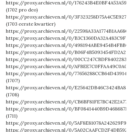
https://proxy.archieven.nl/0/176243B4E0BF4A53A59
(1702 pro deo)
https://proxy.archieven.nl/0/3F323258D75A4C5E927
(1703 eerste kwartier)
https://proxy.archieven.nl/0/22598A33A1774B1AA68C
https://proxy.archieven.nl/0/B3C1360DA32A483C9FF
https://proxy.archieven.nl/0/498194ABE9454B4FBBC
https://proxy.archieven.nl/0/B06F4B5093454FD2A2E
https://proxy.archieven.nl/0/00CC247CBDF8402283B
https://proxy.archieven.nl/0/AFBEE7C0FFAA49C0A
https://proxy.archieven.nl/0/77656288CCB64D43914
(1707!)
https://proxy.archieven.nl/0/E25642DB46C3424BA84
(1708)
https://proxy.archieven.nl/0/CB6BF81FE7BC42E2A77
https://proxy.archieven.nl/0/BF0841440B9D468687
(1711)
https://proxy.archieven.nl/0/5AF8E81078A242629F9B
https://proxy.archieven.nl/0/5A02CAAFCD2F4DB592