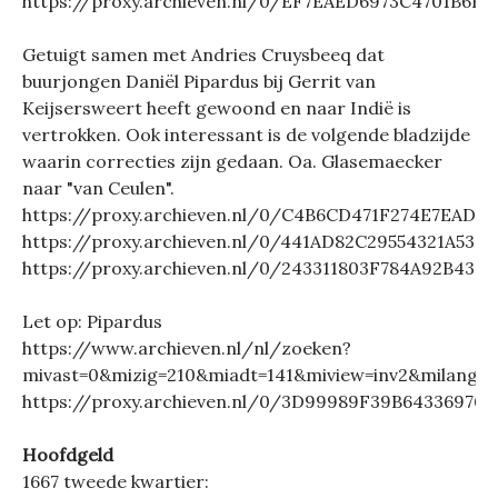
https://proxy.archieven.nl/0/EF7EAED6973C4701B6F
Getuigt samen met Andries Cruysbeeq dat
buurjongen Daniël Pipardus bij Gerrit van
Keijsersweert heeft gewoond en naar Indië is
vertrokken. Ook interessant is de volgende bladzijde
waarin correcties zijn gedaan. Oa. Glasemaecker
naar "van Ceulen".
https://proxy.archieven.nl/0/C4B6CD471F274E7EAD4
https://proxy.archieven.nl/0/441AD82C29554321A533
https://proxy.archieven.nl/0/243311803F784A92B437
Let op: Pipardus
https://www.archieven.nl/nl/zoeken?
mivast=0&mizig=210&miadt=141&miview=inv2&milang=nl
https://proxy.archieven.nl/0/3D99989F39B64336970
Hoofdgeld
1667 tweede kwartier: