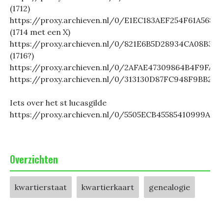
(1712)
https://proxy.archieven.nl/0/E1EC183AEF254F61A568
(1714 met een X)
https://proxy.archieven.nl/0/821E6B5D28934CA08B3
(1716?)
https://proxy.archieven.nl/0/2AFAE47309864B4F9FA
https://proxy.archieven.nl/0/313130D87FC948F9BB2
Iets over het st lucasgilde
https://proxy.archieven.nl/0/5505ECB45585410999A
Overzichten
kwartierstaat
kwartierkaart
genealogie