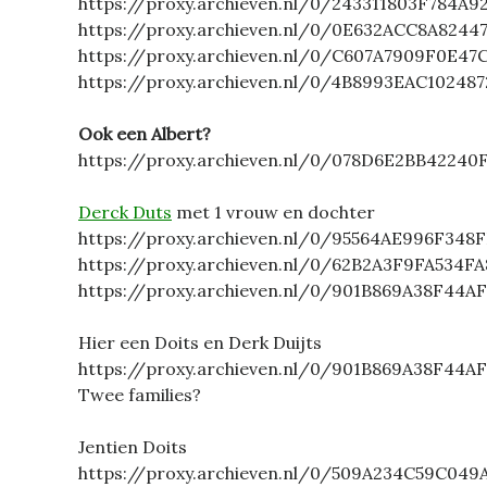
https://proxy.archieven.nl/0/243311803F784A
https://proxy.archieven.nl/0/0E632ACC8A824
https://proxy.archieven.nl/0/C607A7909F0E4
https://proxy.archieven.nl/0/4B8993EAC1024
Ook een Albert?
https://proxy.archieven.nl/0/078D6E2BB4224
Derck Duts
met 1 vrouw en dochter
https://proxy.archieven.nl/0/95564AE996F34
https://proxy.archieven.nl/0/62B2A3F9FA534
https://proxy.archieven.nl/0/901B869A38F44
Hier een Doits en Derk Duijts
https://proxy.archieven.nl/0/901B869A38F44
Twee families?
Jentien Doits
https://proxy.archieven.nl/0/509A234C59C04