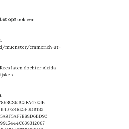
Let op
!! ook een
.
and/muenster/emmerich-st-
Rees laten dochter Aleida
ijsken
t
878E8C863C3FA47E3B
92B437248E5F3DB182
2D5A9F5AF7E88D6BD93
B9915444C638312067