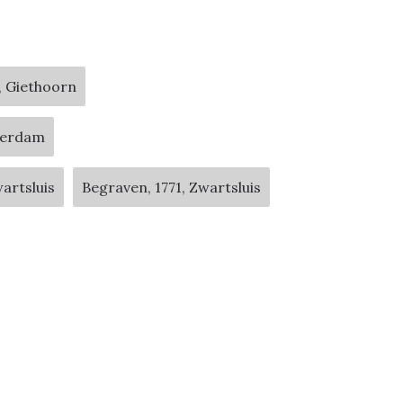
1, Giethoorn
sterdam
wartsluis
Begraven, 1771, Zwartsluis