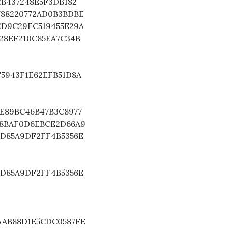
92B437248E5F3DB182
4788220772AD0B3BDBE
7CD9C29FC519455E29A
8728EF210C85EA7C34B
0F5943F1E62EFB51D8A
8FE89BC46B47B3C8977
FA8BAF0D6EBCE2D66A9
AFD85A9DF2FF4B5356E
AFD85A9DF2FF4B5356E
9AAB88D1E5CDC0587FE