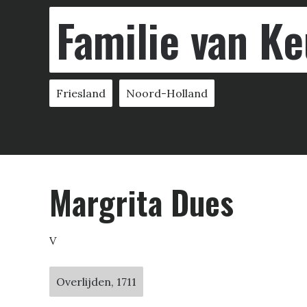
Familie van Ke
Friesland
Noord-Holland
Margrita Dues
V
Overlijden, 1711