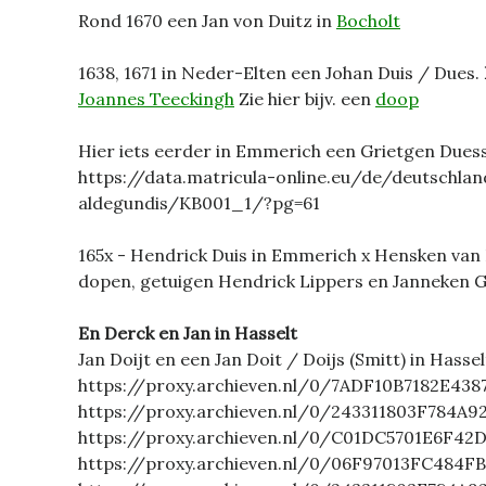
Rond 1670 een Jan von Duitz in
Bocholt
1638, 1671 in Neder-Elten een Johan Duis / Dues.
Joannes Teeckingh
Zie hier bijv. een
doop
Hier iets eerder in Emmerich een Grietgen Duess
https://data.matricula-online.eu/de/deutschl
aldegundis/KB001_1/?pg=61
165x - Hendrick Duis in Emmerich x Hensken van 
dopen, getuigen Hendrick Lippers en Janneken G
En Derck en Jan in Hasselt
Jan Doijt en een Jan Doit / Doijs (Smitt) in Hassel
https://proxy.archieven.nl/0/7ADF10B7182E43
https://proxy.archieven.nl/0/243311803F784A
https://proxy.archieven.nl/0/C01DC5701E6F4
https://proxy.archieven.nl/0/06F97013FC484F