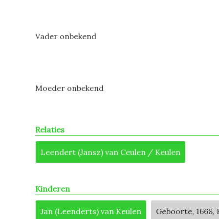
Vader onbekend
Moeder onbekend
Relaties
Leendert (Jansz) van Ceulen / Keulen
Kinderen
Jan (Leenderts) van Keulen
Geboorte, 1668, 