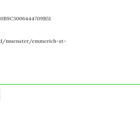
BC0B9C3006444709B51
and/muenster/emmerich-st-