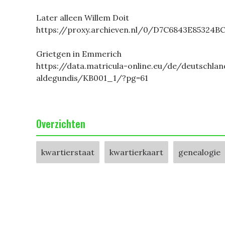
Later alleen Willem Doit
https://proxy.archieven.nl/0/D7C6843E85324
Grietgen in Emmerich
https://data.matricula-online.eu/de/deutschl
aldegundis/KB001_1/?pg=61
Overzichten
kwartierstaat
kwartierkaart
genealogie