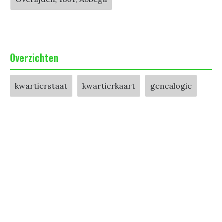
Overzichten
kwartierstaat
kwartierkaart
genealogie