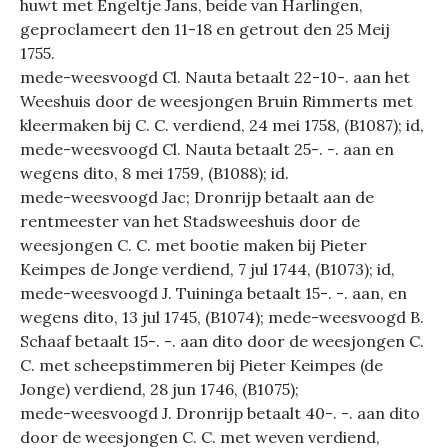
huwt met Engeltje Jans, beide van Harlingen,
geproclameert den 11-18 en getrout den 25 Meij
1755.
mede-weesvoogd Cl. Nauta betaalt 22-10-. aan het
Weeshuis door de weesjongen Bruin Rimmerts met
kleermaken bij C. C. verdiend, 24 mei 1758, (B1087); id,
mede-weesvoogd Cl. Nauta betaalt 25-. -. aan en
wegens dito, 8 mei 1759, (B1088); id.
mede-weesvoogd Jac; Dronrijp betaalt aan de
rentmeester van het Stadsweeshuis door de
weesjongen C. C. met bootie maken bij Pieter
Keimpes de Jonge verdiend, 7 jul 1744, (B1073); id,
mede-weesvoogd J. Tuininga betaalt 15-. -. aan, en
wegens dito, 13 jul 1745, (B1074); mede-weesvoogd B.
Schaaf betaalt 15-. -. aan dito door de weesjongen C.
C. met scheepstimmeren bij Pieter Keimpes (de
Jonge) verdiend, 28 jun 1746, (B1075);
mede-weesvoogd J. Dronrijp betaalt 40-. -. aan dito
door de weesjongen C. C. met weven verdiend,