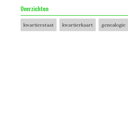
Overzichten
kwartierstaat
kwartierkaart
genealogie