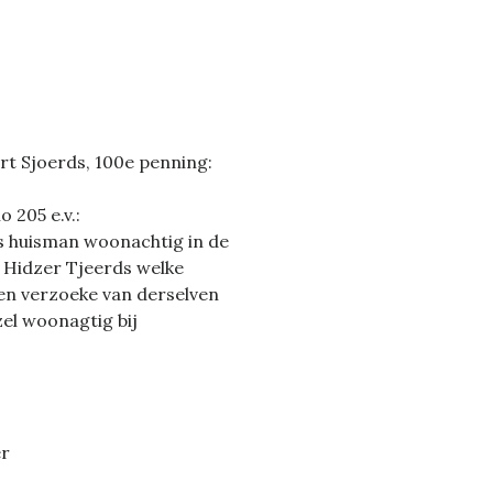
rt Sjoerds, 100e penning:
 205 e.v.:
es huisman woonachtig in de
 Hidzer Tjeerds welke
ten verzoeke van derselven
el woonagtig bij
er