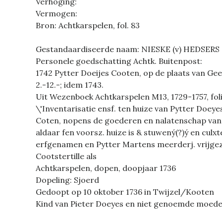
Verhoging:
Vermogen:
Bron: Achtkarspelen, fol. 83
Gestandaardiseerde naam: NIESKE (v) HEDSERS
Personele goedschatting Achtk. Buitenpost:
1742 Pytter Doeijes Cooten, op de plaats van Gee
2.-12.-; idem 1743.
Uit Wezenboek Achtkarspelen M13, 1729-1757, folio
\'Inventarisatie ensf. ten huize van Pytter Doey
Coten, nopens de goederen en nalatenschap van
aldaar fen voorsz. huize is & stuwený(?)ý en culx
erfgenamen en Pytter Martens meerderj. vrijgez
Cootstertille als
Achtkarspelen, dopen, doopjaar 1736
Dopeling: Sjoerd
Gedoopt op 10 oktober 1736 in Twijzel/Kooten
Kind van Pieter Doeyes en niet genoemde moed