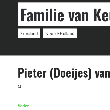
Familie van Ke
Friesland
Noord-Holland
Pieter (Doeijes) van
M
Vader