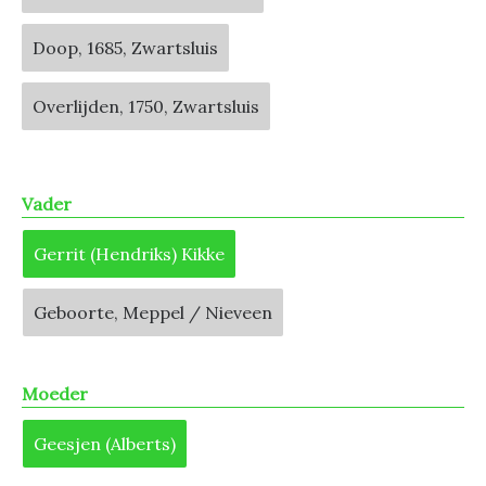
Doop, 1685, Zwartsluis
Overlijden, 1750, Zwartsluis
Vader
Gerrit (Hendriks) Kikke
Geboorte, Meppel / Nieveen
Moeder
Geesjen (Alberts)