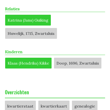
Relaties
Katrina (Jans) Guiking
Huwelijk, 1715, Zwartsluis
Kinderen
Klaas (Hendriks) Kikke
Doop, 1696, Zwartsluis
Overzichten
kwartierstaat
kwartierkaart
genealogie