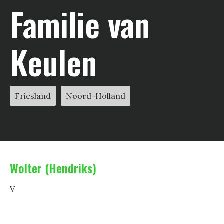
Familie van
Keulen
Friesland
Noord-Holland
Wolter (Hendriks)
V