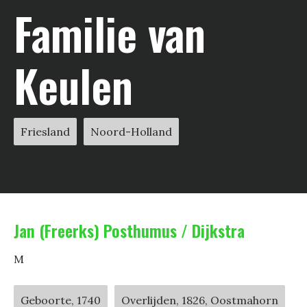
Familie van
Keulen
Friesland
Noord-Holland
Jan (Freerks) Posthumus / Dijkstra
M
Geboorte, 1740
Overlijden, 1826, Oostmahorn