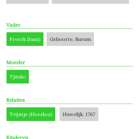
Vader
Freerk (Jans)
Geboorte, Burum
Moeder
Tjitske
Relaties
Trijntje (Heerkes)
Huwelijk, 1767
Kinderen