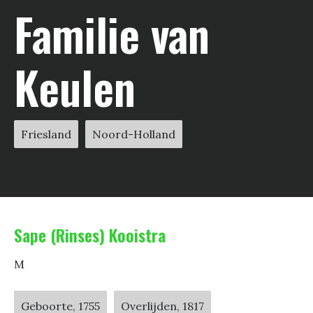
Familie van
Keulen
Friesland
Noord-Holland
Sape (Rinses) Kooistra
M
Geboorte, 1755
Overlijden, 1817