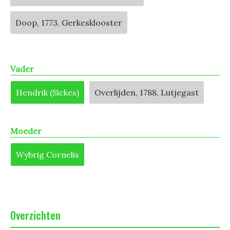
Doop, 1773, Gerkesklooster
Vader
Hendrik (Sickes)
Overlijden, 1788, Lutjegast
Moeder
Wybrig Cornelis
Overzichten