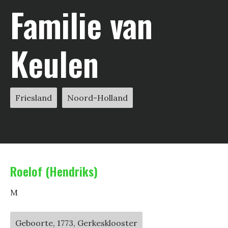
Familie van
Keulen
Friesland
Noord-Holland
Roelof (Hendriks)
M
Geboorte, 1773, Gerkesklooster