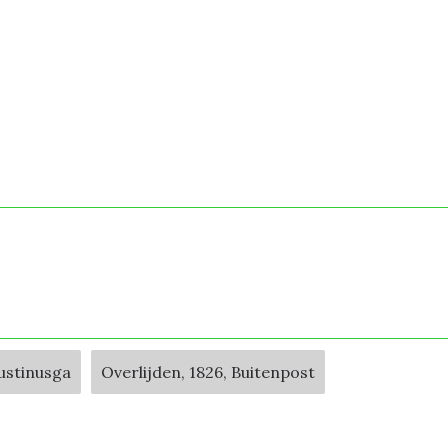
ustinusga
Overlijden, 1826, Buitenpost