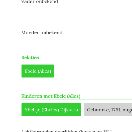
Vader onbekend
Moeder onbekend
Relaties
Ebele (Alles)
Kinderen met Ebele (Alles)
Ybeltje (Ebeles) Dijkstra
Geboorte, 1761, Aug
Achtkarspelen overlijden/begraven 1811