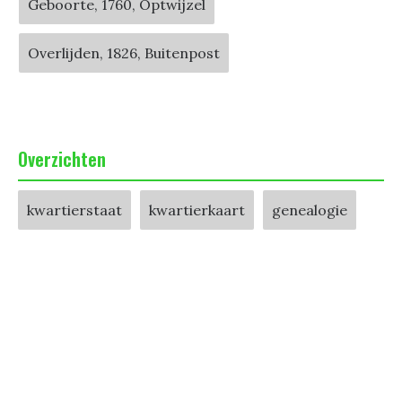
Geboorte, 1760, Optwijzel
Overlijden, 1826, Buitenpost
Overzichten
kwartierstaat
kwartierkaart
genealogie