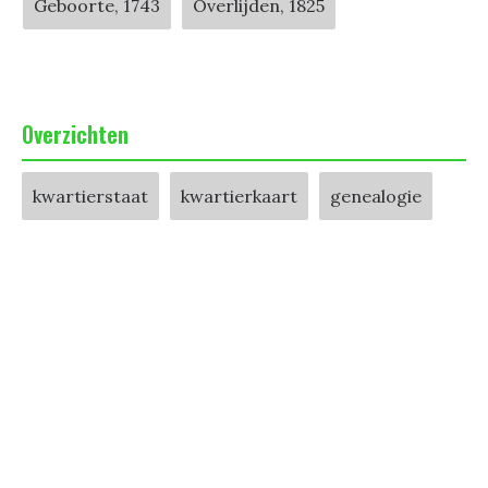
Geboorte, 1743
Overlijden, 1825
Overzichten
kwartierstaat
kwartierkaart
genealogie