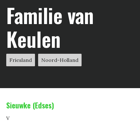
Familie van
Keulen
Friesland
Noord-Holland
Sieuwke (Edses)
V