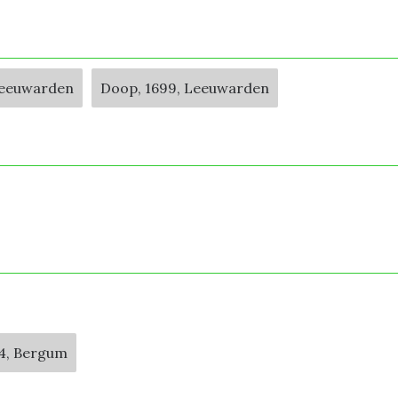
Leeuwarden
Doop, 1699, Leeuwarden
74, Bergum