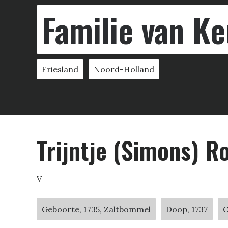
Familie van Ke
Friesland
Noord-Holland
Trijntje (Simons) 
V
Geboorte, 1735, Zaltbommel
Doop, 1737
O