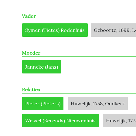
Vader
Symen (Tietes) Rodenhuis
Geboorte, 1699, 
Moeder
Janneke (Jans)
Relaties
Pieter (Pieters)
Huwelijk, 1758, Oudkerk
Wessel (Berends) Nieuwenhuis
Huwelijk, 17