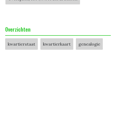
Overzichten
kwartierstaat
kwartierkaart
genealogie