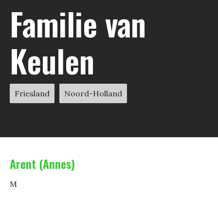
Familie van
Keulen
Friesland
Noord-Holland
Arent (Annes)
M