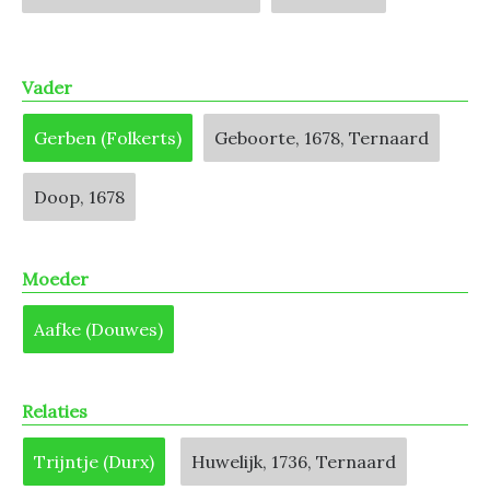
Vader
Gerben (Folkerts)
Geboorte, 1678, Ternaard
Doop, 1678
Moeder
Aafke (Douwes)
Relaties
Trijntje (Durx)
Huwelijk, 1736, Ternaard