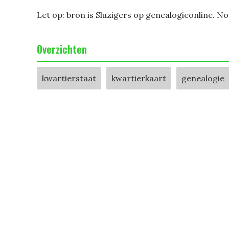
Let op: bron is Sluzigers op genealogieonline. N
Overzichten
kwartierstaat
kwartierkaart
genealogie