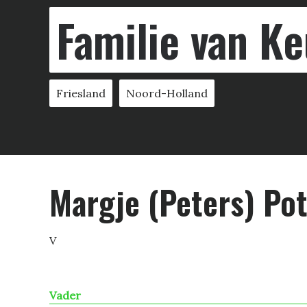
Familie van Ke
Friesland
Noord-Holland
Margje (Peters) Po
V
Vader