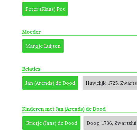
Peter (Klaas) Pot
Moeder
Margje Luijten
Relaties
Jan (Arends) de Dood
Huwelijk, 1725, Zwarts
Kinderen met Jan (Arends) de Dood
Grietje (Jans) de Dood
Doop, 1736, Zwartslui