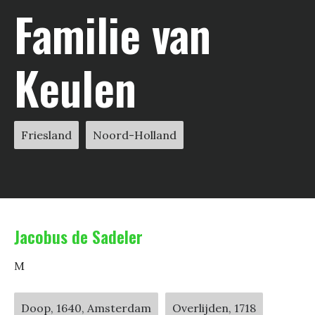
Familie van
Keulen
Friesland
Noord-Holland
Jacobus de Sadeler
M
Doop, 1640, Amsterdam
Overlijden, 1718