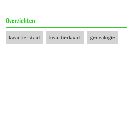
Overzichten
kwartierstaat
kwartierkaart
genealogie