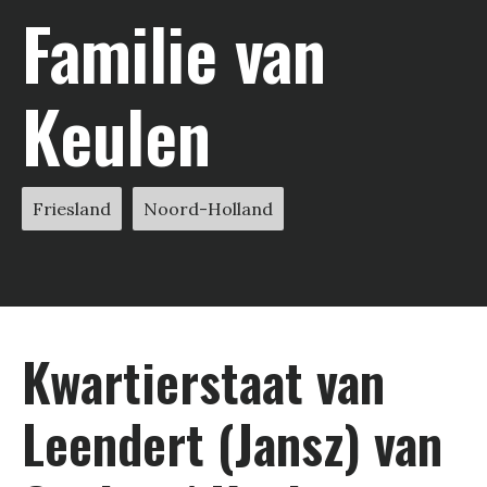
Familie van
Keulen
Friesland
Noord-Holland
Kwartier­staat van
Leendert (Jansz) van