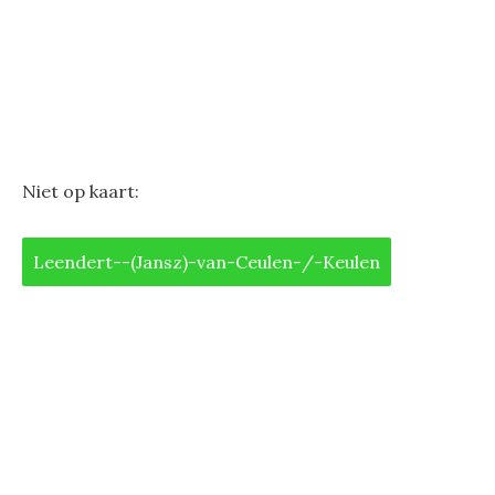
Niet op kaart:
Leendert--(Jansz)-van-Ceulen-/-Keulen