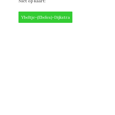
Niet op kaart:
Ybeltje-(Ebeles)-Dijkstra