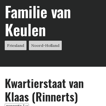
Familie van
Keulen
Friesland
Noord-Holland
Kwartier­staat van
Klaas (Rinnerts)