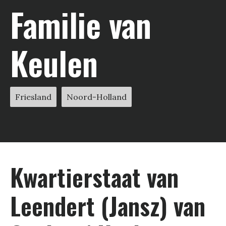
Familie van
Keulen
Friesland
Noord-Holland
Kwartier­staat van
Leendert (Jansz) van