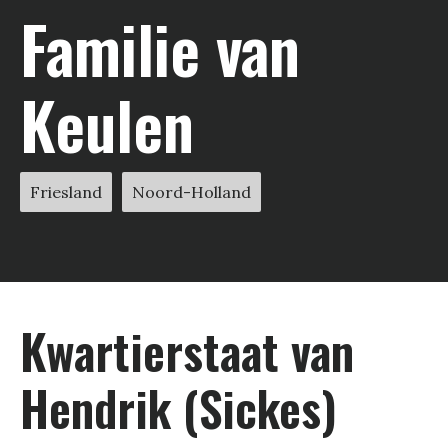
Familie van
Keulen
Friesland
Noord-Holland
Kwartier­staat van
Hendrik (Sickes)