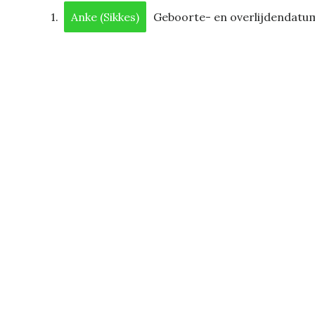
1.
Anke (Sikkes)
Geboorte- en overlijdendatu