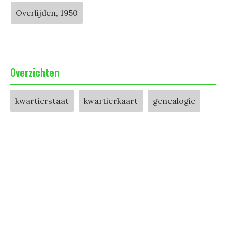
Overlijden, 1950
Overzichten
kwartierstaat
kwartierkaart
genealogie