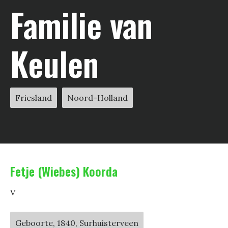
Familie van
Keulen
Friesland
Noord-Holland
Fetje (Wiebes) Koorda
V
Geboorte, 1840, Surhuisterveen